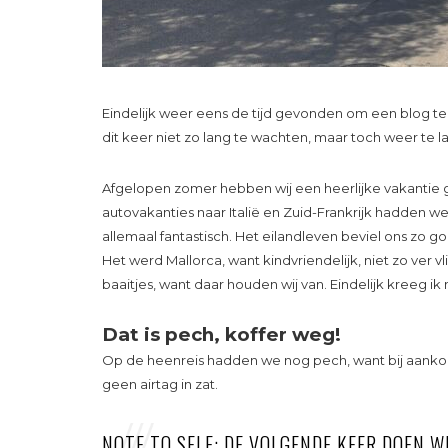
Eindelijk weer eens de tijd gevonden om een blog t
dit keer niet zo lang te wachten, maar toch weer te 
Afgelopen zomer hebben wij een heerlijke vakantie g
autovakanties naar Italië en Zuid-Frankrijk hadden we
allemaal fantastisch. Het eilandleven beviel ons zo
Het werd Mallorca, want kindvriendelijk, niet zo ver v
baaitjes, want daar houden wij van. Eindelijk kreeg i
Dat is pech, koffer weg!
Op de heenreis hadden we nog pech, want bij aankoms
geen airtag in zat.
NOTE TO SELF: DE VOLGENDE KEER DOEN WE