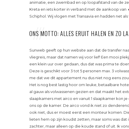
animatie, een zwembad en op loopafstand van de zee
Kreta en iets korter in verband met de aankoop van
Schiphol. Wij vlogen met Transavia en hadden net als
ONS MOTTO: ALLES ERUIT HALEN EN ZO LA
Sunweb geeft op hun website aan dat de transfer naar
vliegreis, maar dat namen wij voor lief! Een mooi ple
een klein uur over gedaan, dus dat was prima te d
Deze is geschikt voor 3 tot 5 personen max. 3 volwassene
me dat we dit appartement nu dus niet nog eens zo
Het is nog best lastig hoor om leuke, betaalbare hote
al gauw als volwassenen gezien en dat maakt het ext
slaapkamers met airco en vanuit 1 slaapkamer kon je 
ons op de kamer. De airco vond ik niet zo denderend,
ook niet, dus er moest eerst een monteur komen. Die
lieten hem op zijn koudst zetten, maar soms was dat i
zachter, maar alleen op die koude stand of uit. Ik 