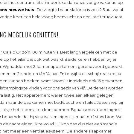
 en het centrum. Iets minder luxe dan onze vorige vakantie op
ons nieuwe huis
. De vliegtijd naar Mallorca is zo’n 2,5 uur vanaf
 vorige keer een hele vroeg heenvlucht en een late terugvlucht.
NG MOGELIJK GENIETEN!
 Cala d’Or zo’n 100 minuten is. Best lang vergeleken met de
kje op het eiland is ook wat waard. Beide keren hebben wij er
oen. Wij hadden het 2-kamer appartement gerenoveerd geboekt.
n en 2 kinderen t/m 14 jaar. En terwijl ik dit schrijf realiseer ik
uden kunnen boeken, want Naomi is inmiddels ook 15 geworden.
ls/campings te vinden voor ons gezin van vijf. De tieners worden
ra lastig. Het appartement waren twee aan elkaar gelegen
dan naar de badkamer met bad/douche en toilet. Jesse sliep bij
 als je het al een airco kon noemen. Bij aankomst deed hij het
 beaamde dat hij stuk was en eigenlijk maar op 1 stand kon. We
n de nacht eigenlijk te koud. Hij kon dan dus niet een standje
vond het meer een ventilatiesysteem. De andere slaapkamer