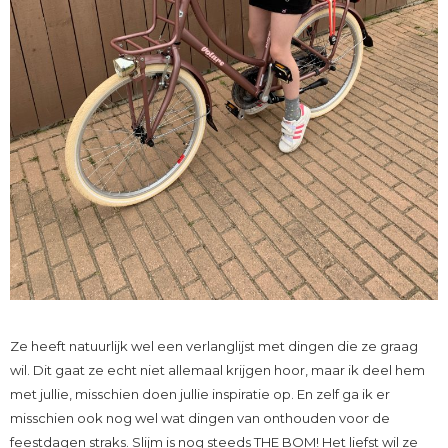
Ze heeft natuurlijk wel een verlanglijst met dingen die ze graag
wil. Dit gaat ze echt niet allemaal krijgen hoor, maar ik deel hem
met jullie, misschien doen jullie inspiratie op. En zelf ga ik er
misschien ook nog wel wat dingen van onthouden voor de
feestdagen straks. Slijm is nog steeds THE BOM! Het liefst wil ze