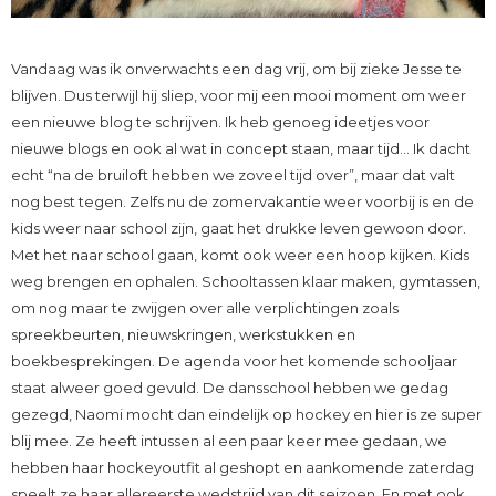
Vandaag was ik onverwachts een dag vrij, om bij zieke Jesse te
blijven. Dus terwijl hij sliep, voor mij een mooi moment om weer
een nieuwe blog te schrijven. Ik heb genoeg ideetjes voor
nieuwe blogs en ook al wat in concept staan, maar tijd… Ik dacht
echt “na de bruiloft hebben we zoveel tijd over”, maar dat valt
nog best tegen. Zelfs nu de zomervakantie weer voorbij is en de
kids weer naar school zijn, gaat het drukke leven gewoon door.
Met het naar school gaan, komt ook weer een hoop kijken. Kids
weg brengen en ophalen. Schooltassen klaar maken, gymtassen,
om nog maar te zwijgen over alle verplichtingen zoals
spreekbeurten, nieuwskringen, werkstukken en
boekbesprekingen. De agenda voor het komende schooljaar
staat alweer goed gevuld. De dansschool hebben we gedag
gezegd, Naomi mocht dan eindelijk op hockey en hier is ze super
blij mee. Ze heeft intussen al een paar keer mee gedaan, we
hebben haar hockeyoutfit al geshopt en aankomende zaterdag
speelt ze haar allereerste wedstrijd van dit seizoen. En met ook