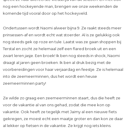
nog een hockeyende man, brengen we onze weekenden de
komende tijd vooral door op het hockeyveld.
Ondertussen wordt Naomi alweer bijna 9. Ze raakt steeds meer
prinsessen-af en wordt echt wat stoerder. Al is ze gelukkig ook
nog steeds gek op roze en tule. Laatst was ze gaan shoppen bij
Terstal en zocht ze helemaal zelf een flared broek uit en een
zwart leren jasje. Een broek! Ik ben nog steeds in shock, Naomi
draagt al jaren geen broeken. Ik ben al druk bezig met de
voorbereidingen voor haar verjaardag en feestje. Ze is helemaal
into de zeemeerminnen, dus het wordt een heuse
zeemeerminnen party!
Ze wilde zo graag een zeemeerminnen staart, dus die heeft ze
voor de vakantie al van ons gehad, zodat die mee kon op
vakantie. Ook heeft ze tegelijk met Jaimy al een nieuwe fiets
gekregen, ze moest echt een maatje groter en dan kon ze daar
al lekker op fietsen in de vakantie. Ze krijgt nog iets kleins.