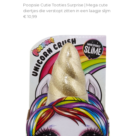
Poopsie Cutie Tooties Surprise | Mega cute
diertjes die verstopt zitten in een laagje slijm
€ 10,99